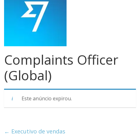
meios
de
pagamentos
Complaints Officer
(Global)
Este anúncio expirou.
←
Executivo de vendas