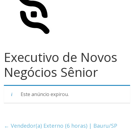
meios
de
pagamentos
Executivo de Novos
Negócios Sênior
Este anúncio expirou.
←
Vendedor(a) Externo (6 horas) | Bauru/SP